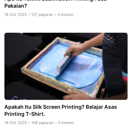
Pakaian?
18 Oct 2025
107 paparan
0 komen
•
•
Apakah Itu Silk Screen Printing? Belajar Asas
Printing T-Shirt.
18 Oct 2025
108 paparan
0 komen
•
•