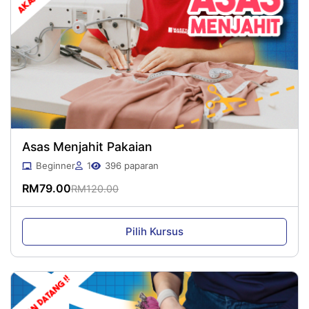
Asas Menjahit Pakaian
Beginner
1
396 paparan
RM
79.00
RM
120.00
Original
Current
price
price
was:
is:
Pilih Kursus
RM120.00.
RM79.00.