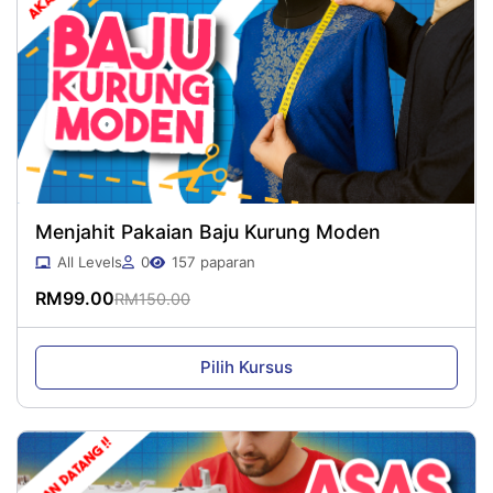
Menjahit Pakaian Baju Kurung Moden
All Levels
0
157 paparan
RM
99.00
RM
150.00
Original
Current
price
price
was:
is:
Pilih Kursus
RM150.00.
RM99.00.